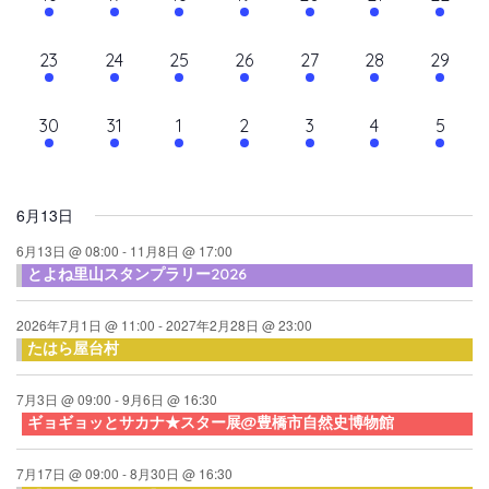
て
ン
ン
ン
ン
ン
ン
ン
ン
シ
イ
イ
イ
イ
イ
イ
イ
ナ
ト,
ト,
ト,
ト,
ト,
ト,
ト,
ダ
ベ
ベ
ベ
ベ
ベ
ベ
ベ
ョ
10
10
9
9
10
9
10
23
24
25
26
27
28
29
ビ
ン
ン
ン
ン
ン
ン
ン
ン
ー
イ
イ
イ
イ
イ
イ
イ
ト,
ト,
ト,
ト,
ト,
ト,
ト,
ゲ
ベ
ベ
ベ
ベ
ベ
ベ
ベ
10
6
6
6
6
6
6
30
31
1
2
3
4
5
ン
ン
ン
ン
ン
ン
ン
ー
イ
イ
イ
イ
イ
イ
イ
ト,
ト,
ト,
ト,
ト,
ト,
ト,
シ
ベ
ベ
ベ
ベ
ベ
ベ
ベ
ン
ン
ン
ン
ン
ン
ン
ョ
6月13日
ト,
ト,
ト,
ト,
ト,
ト,
ト,
ン
6月13日 @ 08:00
-
11月8日 @ 17:00
とよね里山スタンプラリー2026
を
表
2026年7月1日 @ 11:00
-
2027年2月28日 @ 23:00
たはら屋台村
示
7月3日 @ 09:00
-
9月6日 @ 16:30
ギョギョッとサカナ★スター展@豊橋市自然史博物館
7月17日 @ 09:00
-
8月30日 @ 16:30