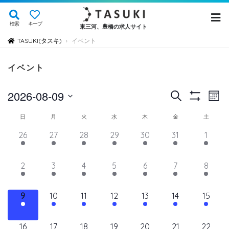
検索
キープ
東三河、豊橋の求人サイト
TASUKI(タスキ)
イベント
›
イベント
イ
イ
2026-08-09
検
Mont
Show
ベ
索
ベ
日
Filters
イ
日
月
火
水
木
金
土
ン
付
ン
ト
ベ
14
11
11
11
11
11
12
26
27
28
29
30
31
1
を
ト
ビ
イ
イ
イ
イ
イ
イ
イ
ン
選
ュ
ベ
ベ
ベ
ベ
ベ
を
ベ
ベ
11
11
11
11
11
11
11
2
3
4
5
6
7
8
ト
択
ン
ン
ン
ン
ン
ン
ン
ー
検
イ
イ
イ
イ
イ
イ
イ
の
ト,
ト,
ト,
ト,
ト,
ト,
ト,
ナ
ベ
ベ
ベ
ベ
ベ
ベ
ベ
索
12
10
10
10
10
10
10
9
10
11
12
13
14
15
ビ
カ
ン
ン
ン
ン
ン
ン
ン
イ
イ
イ
イ
イ
イ
イ
し
ゲ
ト,
ト,
ト,
ト,
ト,
ト,
ト,
レ
ベ
ベ
ベ
ベ
ベ
ベ
ベ
ー
10
9
9
9
9
9
10
16
17
18
19
20
21
22