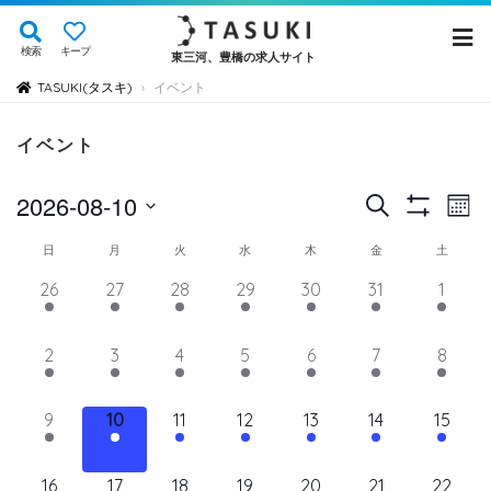
検索
キープ
東三河、豊橋の求人サイト
TASUKI(タスキ)
イベント
›
イベント
イ
イ
2026-08-10
検
Mont
Show
ベ
索
ベ
日
Filters
イ
日
月
火
水
木
金
土
ン
付
ン
ト
ベ
14
11
11
11
11
11
12
26
27
28
29
30
31
1
を
ト
ビ
イ
イ
イ
イ
イ
イ
イ
ン
選
ュ
ベ
ベ
ベ
ベ
ベ
を
ベ
ベ
11
11
11
11
11
11
11
2
3
4
5
6
7
8
ト
択
ン
ン
ン
ン
ン
ン
ン
ー
検
イ
イ
イ
イ
イ
イ
イ
の
ト,
ト,
ト,
ト,
ト,
ト,
ト,
ナ
ベ
ベ
ベ
ベ
ベ
ベ
ベ
索
12
10
10
11
10
10
11
9
10
11
12
13
14
15
ビ
カ
ン
ン
ン
ン
ン
ン
ン
イ
イ
イ
イ
イ
イ
イ
し
ゲ
ト,
ト,
ト,
ト,
ト,
ト,
ト,
レ
ベ
ベ
ベ
ベ
ベ
ベ
ベ
ー
10
9
9
9
9
9
10
16
17
18
19
20
21
22