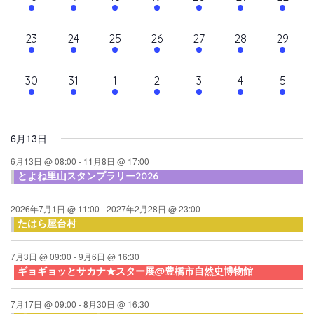
て
ン
ン
ン
ン
ン
ン
ン
ン
シ
イ
イ
イ
イ
イ
イ
イ
ナ
ト,
ト,
ト,
ト,
ト,
ト,
ト,
ダ
ベ
ベ
ベ
ベ
ベ
ベ
ベ
ョ
10
10
10
9
10
9
12
23
24
25
26
27
28
29
ビ
ン
ン
ン
ン
ン
ン
ン
ン
ー
イ
イ
イ
イ
イ
イ
イ
ト,
ト,
ト,
ト,
ト,
ト,
ト,
ゲ
ベ
ベ
ベ
ベ
ベ
ベ
ベ
12
6
6
6
6
6
6
30
31
1
2
3
4
5
ン
ン
ン
ン
ン
ン
ン
ー
イ
イ
イ
イ
イ
イ
イ
ト,
ト,
ト,
ト,
ト,
ト,
ト,
シ
ベ
ベ
ベ
ベ
ベ
ベ
ベ
ン
ン
ン
ン
ン
ン
ン
ョ
6月13日
ト,
ト,
ト,
ト,
ト,
ト,
ト,
ン
6月13日 @ 08:00
-
11月8日 @ 17:00
とよね里山スタンプラリー2026
を
表
2026年7月1日 @ 11:00
-
2027年2月28日 @ 23:00
たはら屋台村
示
7月3日 @ 09:00
-
9月6日 @ 16:30
ギョギョッとサカナ★スター展@豊橋市自然史博物館
7月17日 @ 09:00
-
8月30日 @ 16:30