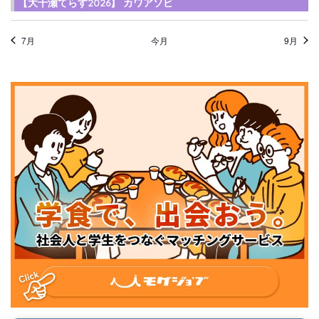
【大千瀬てらす2026】 カワアソビ
7月
今月
9月