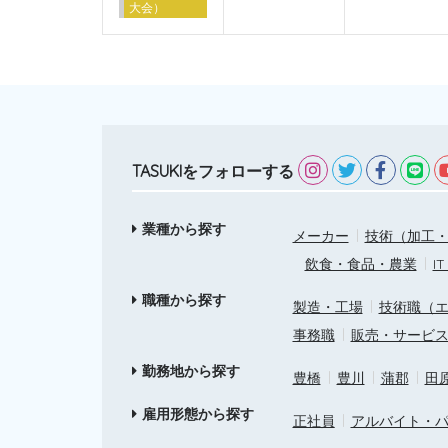
大会）
TASUKIをフォローする
業種から探す
メーカー
技術（加工・
飲食・食品・農業
I
職種から探す
製造・工場
技術職（
事務職
販売・サービ
勤務地から探す
豊橋
豊川
蒲郡
田
雇用形態から探す
正社員
アルバイト・