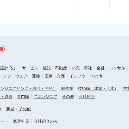
設計 他）
サービス
建設・不動産
小売・商社
金融
コンサル
T・ソフトウェア
運輸
医療・介護
インフラ
その他
エンジニアリング・設計・開発）
軽作業
技術職（建築・土木）
営
ス・運送
専門職
ITエンジニア
その他
会社紹介
原
新城
その他
パート
派遣社員
会社紹介のみ