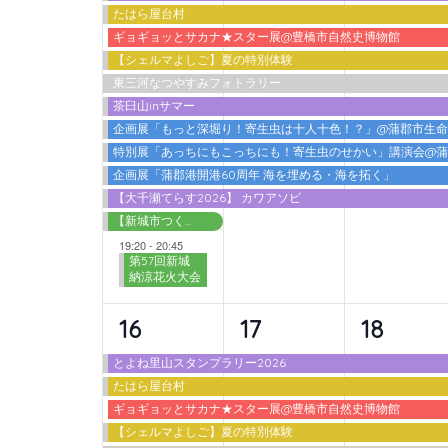
たはら屋台村
ベ
ベ
ベ
ギョギョッとサカナ★スター展@豊橋市自然史博物館
ン
ン
ン
【シェルマよしご】夏の特別体験
東三河なつやすみフォトラリー
ト,
ト,
ト,
茶臼山inサマー
企画展「もっと深堀り！寄生虫は十人十色！？」@蒲郡市生
特別展「あっちにもこっちにも！寄生虫のせかい」講演会@
企画展「蒲郡港開港60周年 海を埋める・海を拓く」
【大千瀬てらす2026】 カワアソビ
【新城市つくで交流館】わくわく広場 2026夏
19:20
-
20:45
第57回新城
納涼花火大会
10
9
9
16
17
18
イ
イ
イ
とよね里山スタンプラリー2026
たはら屋台村
ベ
ベ
ベ
ギョギョッとサカナ★スター展@豊橋市自然史博物館
ン
ン
ン
【シェルマよしご】夏の特別体験