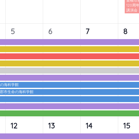
豊橋市
120周
講演会
11
11
11
11
5
6
7
8
イ
イ
イ
イ
ベ
ベ
ベ
ベ
ン
ン
ン
ン
ト,
ト,
ト,
ト,
命の海科学館
蒲郡市生命の海科学館
10
10
10
10
12
13
14
15
イ
イ
イ
イ