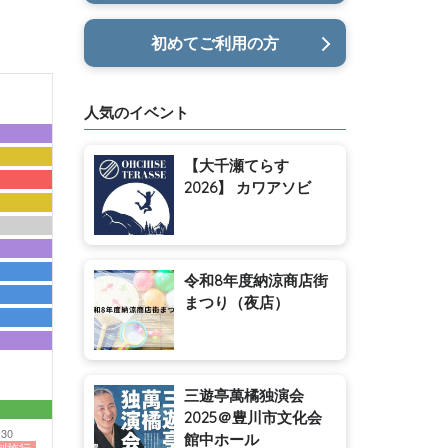
初めてご利用の方
人気のイベント
【大千瀬てらす
2026】 カワアソビ
令和8年度納涼商店街
まつり（夜店）
三遊亭萬橘独演会
2025＠豊川市文化会
:30
館中ホール