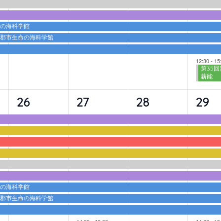
ト,
ト,
ト,
ト,
命の海科学館
蒲郡市生命の海科学館
12:30
-
15
第35回
薪能
9
10
9
10
26
27
28
29
イ
イ
イ
イ
ベ
ベ
ベ
ベ
ン
ン
ン
ン
ト,
ト,
ト,
ト,
命の海科学館
蒲郡市生命の海科学館