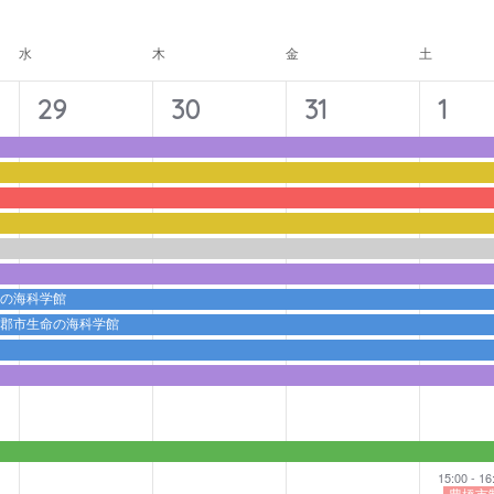
ナ
ビ
水
木
金
土
ゲ
ー
11
11
11
12
29
30
31
1
シ
イ
イ
イ
イ
ョ
ベ
ベ
ベ
ベ
ン
ン
ン
ン
ン
ト,
ト,
ト,
ト,
命の海科学館
蒲郡市生命の海科学館
15:00
-
16