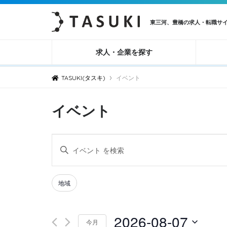
東三河、豊橋の求人・転職サ
求人・企業を探す
›
TASUKI(タスキ)
イベント
イベント
イ
キ
ベ
ー
ン
ワ
Filters
Changing
地域
ト
ー
any
ド
を
of
2026-08-07
を
検
今月
the