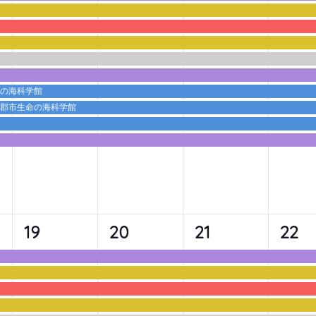
ベ
ベ
ベ
ベ
ン
ン
ン
ン
ト,
ト,
ト,
ト,
命の海科学館
蒲郡市生命の海科学館
9
9
9
10
19
20
21
22
イ
イ
イ
イ
ベ
ベ
ベ
ベ
ン
ン
ン
ン