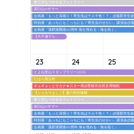
東三河なつやすみフォトラリー
ト,
ト,
ト,
茶臼山inサマー
企画展「もっと深堀り！寄生虫は十人十色！？」@蒲郡市生
特別展「あっちにもこっちにも！寄生虫のせかい」講演会@
企画展「蒲郡港開港60周年 海を埋める・海を拓く」
【大千瀬てらす2026】 カワアソビ
10
10
9
23
24
25
イ
イ
イ
とよね里山スタンプラリー2026
たはら屋台村
ベ
ベ
ベ
ギョギョッとサカナ★スター展@豊橋市自然史博物館
ン
ン
ン
【シェルマよしご】夏の特別体験
東三河なつやすみフォトラリー
ト,
ト,
ト,
茶臼山inサマー
企画展「もっと深堀り！寄生虫は十人十色！？」@蒲郡市生
特別展「あっちにもこっちにも！寄生虫のせかい」講演会@
企画展「蒲郡港開港60周年 海を埋める・海を拓く」