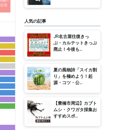
制施行
年記念
人気の記事
JR名古屋往復きっ
ぷ・カルテットきっぷ
廃止！今後も...
夏の風物詩「スイカ割
り」を極めよう！起
源・コツ・公...
【豊橋市周辺】カブト
ムシ・クワガタ採集お
すすめスポ...