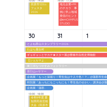
10:00
-
14:00
16:00
-
17:30
田原市SDGs
地元企業×PR
フェスタ
のチカラ 事
2026
例に学ぶ地域
発信のヒント
@emCAMPUS
STUDIO
10
6
6
30
31
1
イ
イ
イ
とよね里山スタンプラリー2026
たはら屋台村
ベ
ベ
ベ
ギョギョッとサカナ★スター展@豊橋市自然史博物館
ン
ン
ン
【シェルマよしご】夏の特別体験
東三河なつやすみフォトラリー
ト,
ト,
ト,
茶臼山inサマー
企画展「もっと深堀り！寄生虫は十人十色！？」@蒲郡市生
特別展「あっちにもこっちにも！寄生虫のせかい」講演会@
企画展「蒲郡港開港60周年 海を埋める・海を拓く」
13:00
-
16:00
令和8年度 愛
知県民俗芸能
大会（田原市