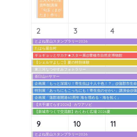
三河天平の里
ン
資料館講座
「勾玉（まが
ト
たま）作り」
を
検
11
11
11
2
3
4
索
イ
イ
イ
とよね里山スタンプラリー2026
し
たはら屋台村
ベ
ベ
ベ
ま
ギョギョッとサカナ★スター展@豊橋市自然史博物館
ン
ン
ン
す。
【シェルマよしご】夏の特別体験
東三河なつやすみフォトラリー
ト,
ト,
ト,
茶臼山inサマー
企画展「もっと深堀り！寄生虫は十人十色！？」@蒲郡市生
特別展「あっちにもこっちにも！寄生虫のせかい」講演会@
企画展「蒲郡港開港60周年 海を埋める・海を拓く」
【大千瀬てらす2026】 カワアソビ
【新城市つくで交流館】わくわく広場 2026夏
12
10
10
9
10
11
イ
イ
イ
とよね里山スタンプラリー2026