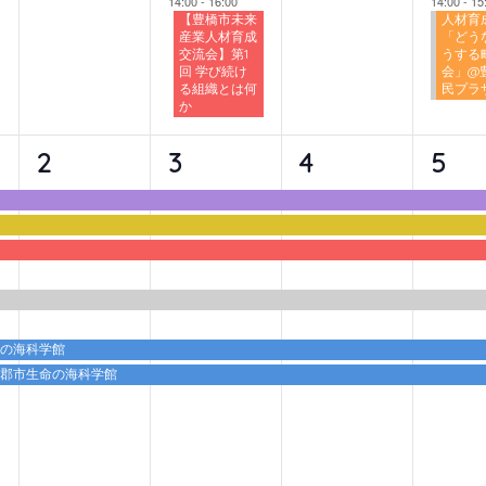
14:00
-
16:00
14:00
-
15
【豊橋市未来
人材育
産業人材育成
「どう
交流会】第1
うする
回 学び続け
会」@
る組織とは何
民プラ
か
6
6
6
6
2
3
4
5
イ
イ
イ
イ
ベ
ベ
ベ
ベ
ン
ン
ン
ン
ト,
ト,
ト,
ト,
命の海科学館
蒲郡市生命の海科学館