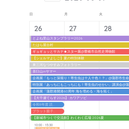
入
form
索
日
力
イ
inputs
付
日
月
火
し
し
will
を
ベ
て
14
11
11
て
26
27
28
cause
選
ン
ナ
く
イ
イ
イ
the
択
とよね里山スタンプラリー2026
ト
だ
ビ
たはら屋台村
list
ベ
ベ
ベ
さ
の
ギョギョッとサカナ★スター展@豊橋市自然史博物館
ゲ
of
ン
ン
ン
【シェルマよしご】夏の特別体験
い。
カ
events
ー
東三河なつやすみフォトラリー
ト,
ト,
ト,
キ
to
レ
茶臼山inサマー
シ
ー
refresh
企画展「もっと深堀り！寄生虫は十人十色！？」@蒲郡市生
ン
ョ
ワ
特別展「あっちにもこっちにも！寄生虫のせかい」講演会@
with
ダ
ン
ー
企画展「蒲郡港開港60周年 海を埋める・海を拓く」
the
【大千瀬てらす2026】 カワアソビ
ー
ド
を
filtered
令和8年度 読書感想文書いちゃうデー@蒲郡市立図書館
で
表
results.
プラット親子わくわくプログラム2026 アガット＆アドリアン『ノ．ルム －ふたりのバランス－』
イ
【新城市つくで交流館】わくわく広場 2026夏
示
ベ
10:00
-
15:30