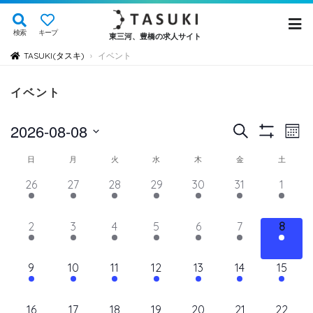
検索
キープ
東三河、豊橋の求人サイト
TASUKI(タスキ)
イベント
›
イベント
イ
イ
2026-08-08
検
Mont
Show
ベ
索
ベ
日
Filters
イ
日
月
火
水
木
金
土
ン
付
ン
ト
ベ
14
11
11
11
11
11
12
26
27
28
29
30
31
1
を
ト
ビ
イ
イ
イ
イ
イ
イ
イ
ン
選
ュ
ベ
ベ
ベ
ベ
ベ
を
ベ
ベ
11
11
11
11
11
11
11
2
3
4
5
6
7
8
ト
択
ン
ン
ン
ン
ン
ン
ン
ー
検
イ
イ
イ
イ
イ
イ
イ
の
ト,
ト,
ト,
ト,
ト,
ト,
ト,
ナ
ベ
ベ
ベ
ベ
ベ
ベ
ベ
索
12
10
10
10
10
10
10
9
10
11
12
13
14
15
ビ
カ
ン
ン
ン
ン
ン
ン
ン
イ
イ
イ
イ
イ
イ
イ
し
ゲ
ト,
ト,
ト,
ト,
ト,
ト,
ト,
レ
ベ
ベ
ベ
ベ
ベ
ベ
ベ
ー
10
9
9
9
9
9
10
16
17
18
19
20
21
22