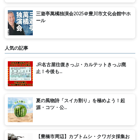
三遊亭萬橘独演会2025＠豊川市文化会館中ホ
ール
人気の記事
JR名古屋往復きっぷ・カルテットきっぷ廃
止！今後も...
夏の風物詩「スイカ割り」を極めよう！起
源・コツ・公...
【豊橋市周辺】カブトムシ・クワガタ採集お