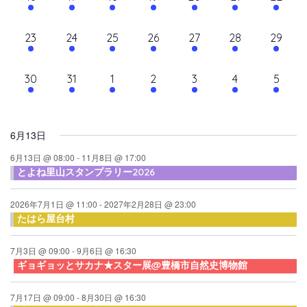
て
ン
ン
ン
ン
ン
ン
ン
ン
シ
イ
イ
イ
イ
イ
イ
イ
ナ
ト,
ト,
ト,
ト,
ト,
ト,
ト,
ダ
ベ
ベ
ベ
ベ
ベ
ベ
ベ
ョ
10
10
9
9
10
9
10
23
24
25
26
27
28
29
ビ
ン
ン
ン
ン
ン
ン
ン
ン
ー
イ
イ
イ
イ
イ
イ
イ
ト,
ト,
ト,
ト,
ト,
ト,
ト,
ゲ
ベ
ベ
ベ
ベ
ベ
ベ
ベ
10
6
6
6
6
6
6
30
31
1
2
3
4
5
ン
ン
ン
ン
ン
ン
ン
ー
イ
イ
イ
イ
イ
イ
イ
ト,
ト,
ト,
ト,
ト,
ト,
ト,
シ
ベ
ベ
ベ
ベ
ベ
ベ
ベ
ン
ン
ン
ン
ン
ン
ン
ョ
6月13日
ト,
ト,
ト,
ト,
ト,
ト,
ト,
ン
6月13日 @ 08:00
-
11月8日 @ 17:00
とよね里山スタンプラリー2026
を
表
2026年7月1日 @ 11:00
-
2027年2月28日 @ 23:00
たはら屋台村
示
7月3日 @ 09:00
-
9月6日 @ 16:30
ギョギョッとサカナ★スター展@豊橋市自然史博物館
7月17日 @ 09:00
-
8月30日 @ 16:30