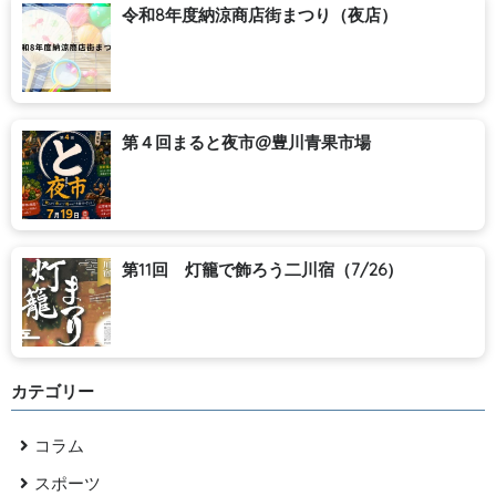
令和8年度納涼商店街まつり（夜店）
第４回まると夜市@豊川青果市場
第11回 灯籠で飾ろう二川宿（7/26）
カテゴリー
コラム
スポーツ